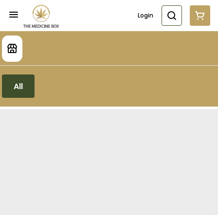
Login
All