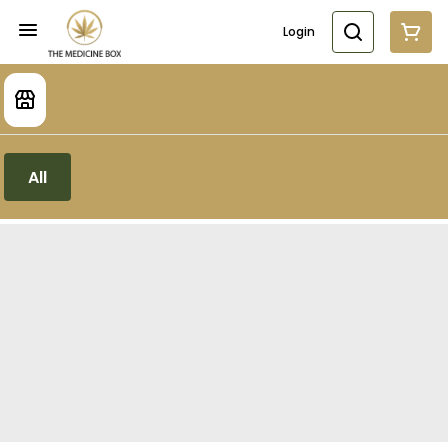
Login
All