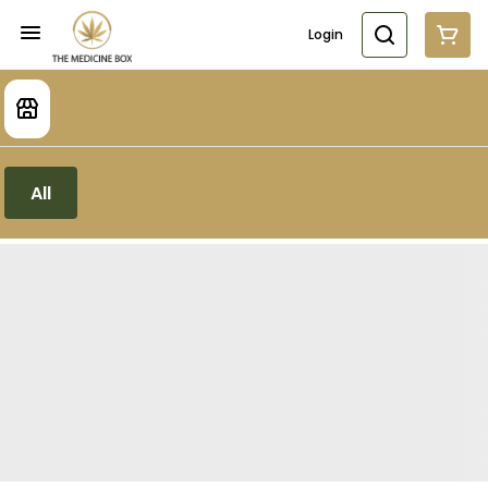
Login
All